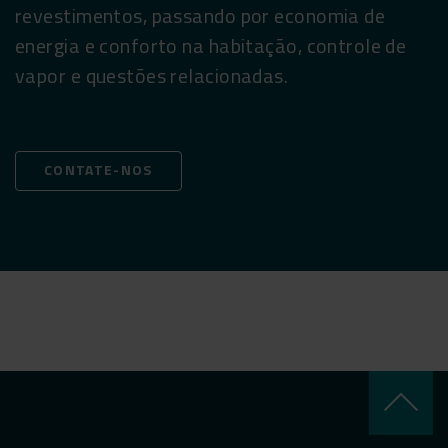
revestimentos, passando por economia de
energia e conforto na habitação, controle de
vapor e questões relacionadas.
CONTATE-NOS
keyboard_arrow_up