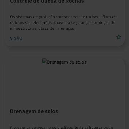
Controle de Queda de Rochas
Os sistemas de proteção contra queda de rochas e fluxo de
detritos são elementos-chave na segurança e proteção de
infraestruturas, obras de mineração,
star
VISÃO
Drenagem de solos
A presença de água no solo adjacente às estruturas pode