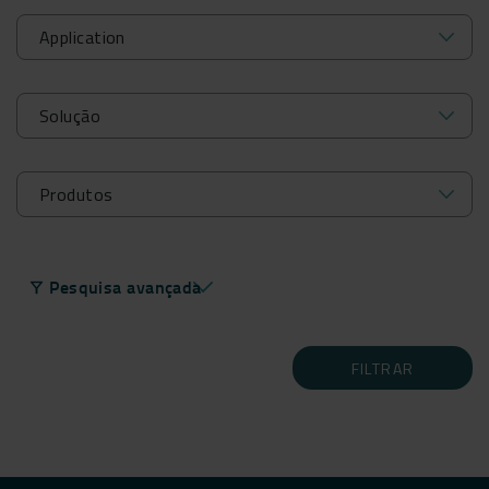
Pesquisa avançada
filter_alt
FILTRAR